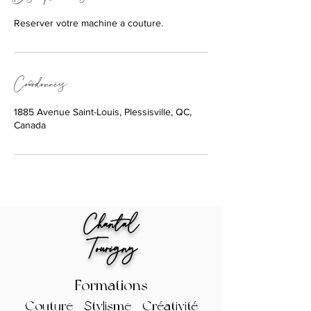
Reserver votre machine a couture.
Coordonnées
1885 Avenue Saint-Louis, Plessisville, QC,
Canada
Cha
ntal
Tourigny
Fo
rmations
Couture Sty
lisme Créativité