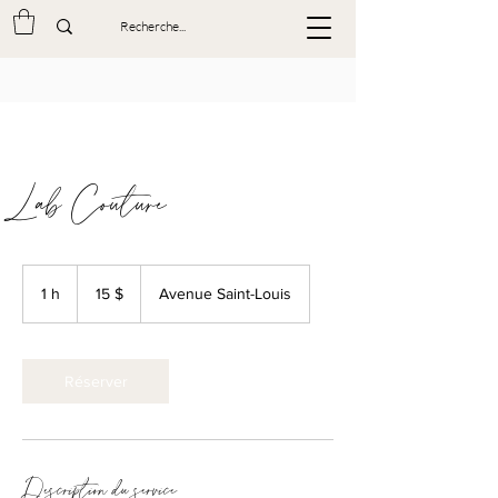
Lab Couture
15 dollars
canadiens
1 h
1
15 $
Avenue Saint-Louis
Réserver
Description du service