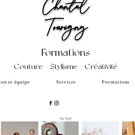
Cha
ntal
Tourigny
Fo
rmations
Couture Sty
lisme Créativité
ion et équipe
Services
Formations
TO TOP